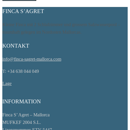
FINCA S’AGRET
Kleine Finca mit 2 Schlafzimmer und grossem Salzwasserpool –
traumhaft gelegen im Nordosten Mallorcas.
KONTAKT
info@finca-sagret-mallorca.com
T: +34 638 044 049
Lage
INFORMATION
Finca S’ Agret – Mallorca
MUFKEF 2004 S.L.
Lizenznummer: ETV 5447